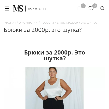
×
0
0
×
ЗАКРЫТЬ
ЗАКРЫТЬ
ГЛАВНАЯ
/
О КОМПАНИИ
/
НОВОСТИ
/
БРЮКИ ЗА 2000Р. ЭТО ШУТКА?
брюки за 2000р. это шутка?
Брюки за 2000р. Это
шутка?