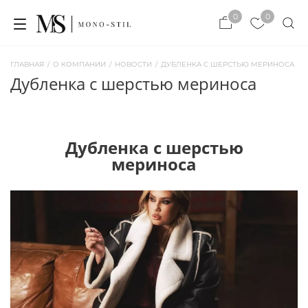
×
0
0
×
ЗАКРЫТЬ
ЗАКРЫТЬ
ГЛАВНАЯ
/
О КОМПАНИИ
/
НОВОСТИ
/
ДУБЛЕНКА С ШЕРСТЬЮ МЕРИНОСА
дубленка с шерстью мериноса
Дубленка с шерстью
мериноса