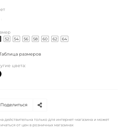
ет
змер
52
54
56
58
60
62
64
Таблица размеров
угие цвета:
Поделиться
на действительна только для интернет-магазина и может
ичаться от цен в розничных магазинах