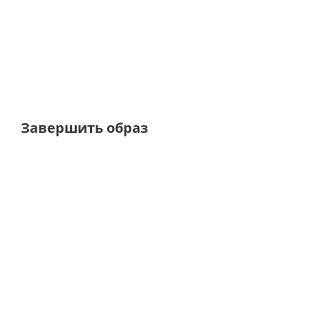
172
164
от
8 200 ₽
от
8 200 ₽
Завершить образ
ТОЛЬКО 