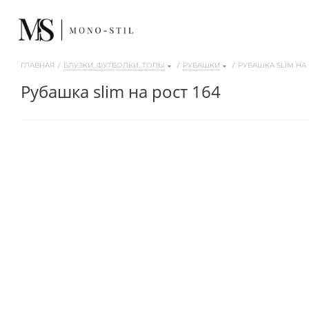
ГЛАВНАЯ
/
БЛУЗКИ, ФУТБОЛКИ, ТОПЫ
/
РУБАШКИ
/
РУБАШКА SLIM НА 
рубашка slim на рост 164