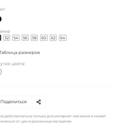
ет
змер
52
54
56
58
60
62
64
Таблица размеров
угие цвета:
Поделиться
на действительна только для интернет-магазина и может
ичаться от цен в розничных магазинах