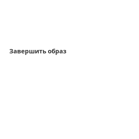
от
8 200 ₽
от
8 200 ₽
Завершить образ
ТОЛЬКО ОНЛАЙН
ТОЛЬКО ОН