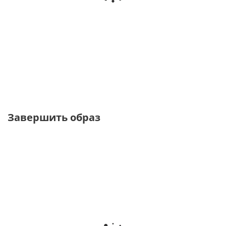
Жакет белого
Куртка жакет на
Спенсер-пиджак
цвета из
молнии из
из джерси
фактурной ткани
поливискозы
черного цвета
от
4 170 ₽
от
4 470 ₽
от
4 170 ₽
13 900 ₽
14 900 ₽
13 900 ₽
Завершить образ
PREMIUM
PREMIUM