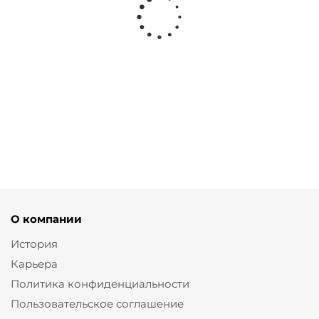
Рубашка slim черного
Рубашка из slim черного
цвета на рост 172
цвета на рост 164
от
8 200 ₽
от
8 200 ₽
О компании
История
Карьера
Политика конфиденциальности
Пользовательское соглашение