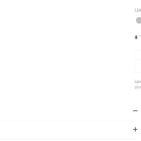
Цв
Це
отл