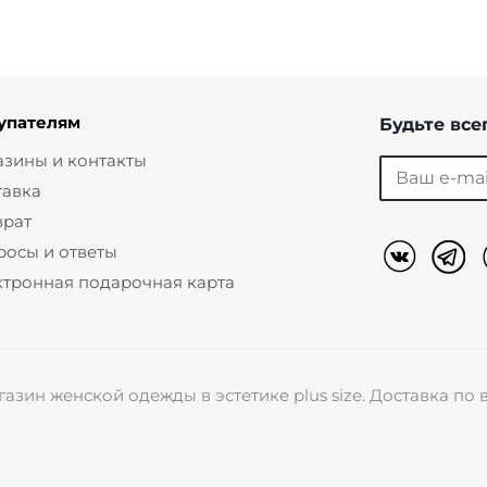
упателям
Будьте всег
азины и контакты
тавка
врат
росы и ответы
ктронная подарочная карта
азин женской одежды в эстетике plus size. Доставка п