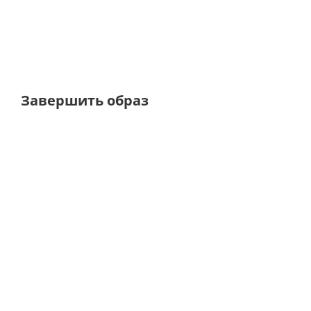
от
5 520 ₽
9 200 ₽
от
7 120 
Завершить образ
NEW
ТОЛЬКО ОНЛАЙН
УВЕЛИЧЕННАЯ ПОЛНОТА