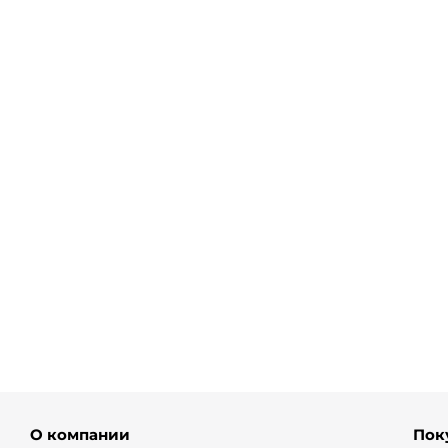
Вьетнамки из кожи на резинке
Брюки палаццо
от
13 900 ₽
от
4 450 ₽
8 
О компании
Пок