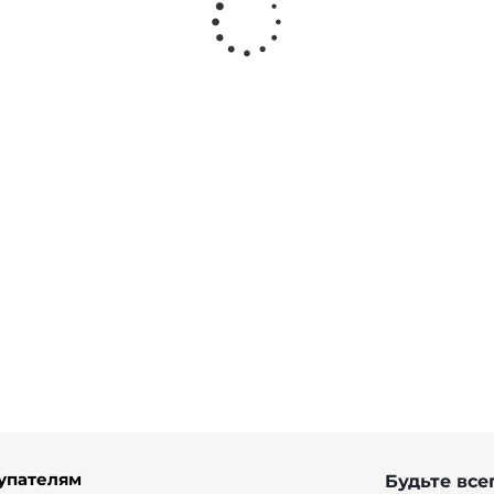
 с принтом печворк из тенселя
900 ₽
упателям
Будьте всег