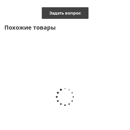
Задать вопрос
Похожие товары
ТОЛЬКО ОНЛАЙН
ТОЛЬКО ОНЛАЙН
УВЕЛИЧЕННАЯ ПОЛНОТА
УВЕЛИЧЕННАЯ ПОЛНОТА
Биркенштоки из замши с
Биркенштоки из кожи
леопардовым принтом
цвета денима