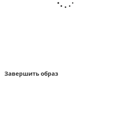
Брюки баллоны
Брюки бананы
Брюки баллоны из
на резинке
из вельвета
костюмной ткани
от
4 450 ₽
от
9 800 ₽
от
10 200 ₽
8 900 ₽
Завершить образ
ТОЛЬКО ОФЛАЙН