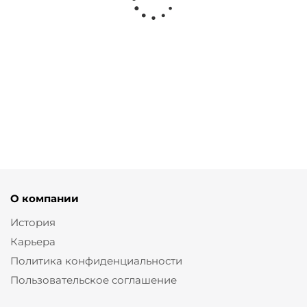
Брюки классические
Брюки
Брюки
со стрелками полной
классические
укороченные
длины
со стрелками
со стрелками
от
2 460 ₽
от
2 280 ₽
от
2 460 ₽
8 200 ₽
8 200 ₽
7 600 ₽
О компании
История
Карьера
Политика конфиденциальности
Пользовательское соглашение