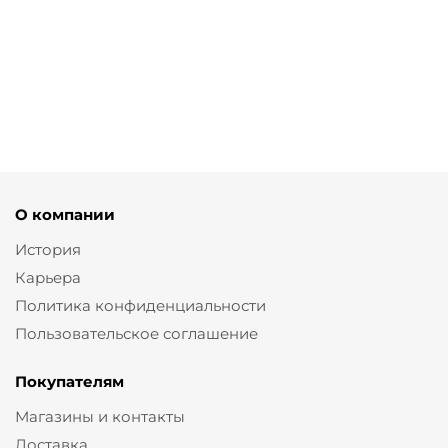
палаццо без
поливискозного
синей
застежки
шелка
поливискозы
от
2 670 ₽
от
2 670 ₽
от
2 670 ₽
8 900 ₽
8 900 ₽
8 900 ₽
О компании
История
Карьера
Политика конфиденциальности
Пользовательское соглашение
Покупателям
Магазины и контакты
Доставка