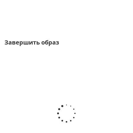
от
1 850 ₽
от
1 260 ₽
3 700 ₽
4 200 ₽
Завершить образ