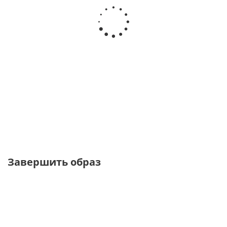
Футболка с
Футболка
Футболка
Базовая
деконструкцией
базовая с
классическая
футболка
круглым
черного
из
вырезом
цвета
хлопка с
принтом
от
2
от
4
от
1 260 ₽
900 ₽
от
2 900 ₽
900 ₽
4 200 ₽
Завершить образ