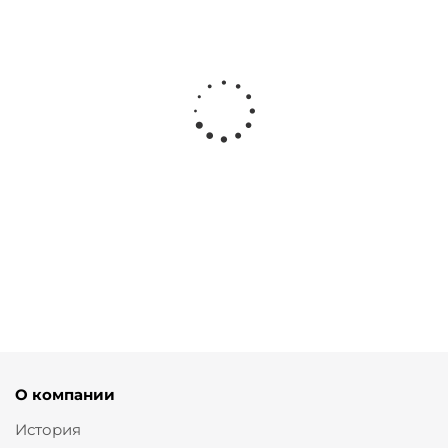
Юбка слип с принтом розы и подкладкой
от
5 520 ₽
6 900 ₽
О компании
История