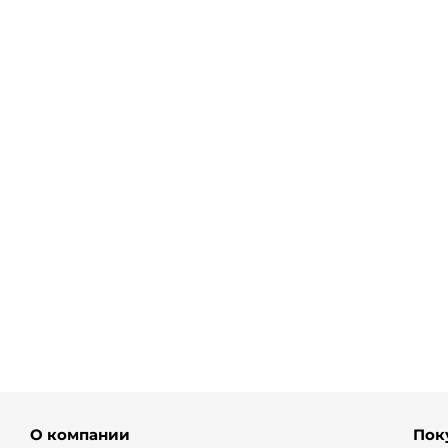
Блузка из вискозы
Брюки палаццо в инди стил
от
8 500 ₽
от
4 450 ₽
8 900 ₽
О компании
Пок