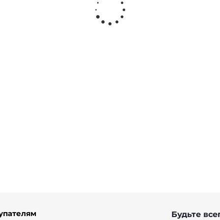
е из вискозы
Футболка из кружева и топ
от
6 900 ₽
упателям
Будьте всег