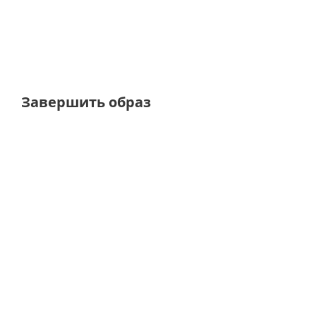
от
5 460 ₽
7 800 ₽
от
5 46
Завершить образ
BESTSELLER
BESTSELLER
ТОЛЬКО ОНЛАЙН