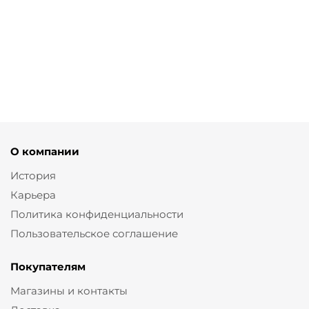
Кимоно на запа́хе изо
Босоножки вьетнамки на
льна с принтом
устойчивом каблуке
от
6 950 ₽
от
15 900 ₽
13 900 ₽
О компании
История
Карьера
Политика конфиденциальности
Пользовательское соглашение
Покупателям
Магазины и контакты