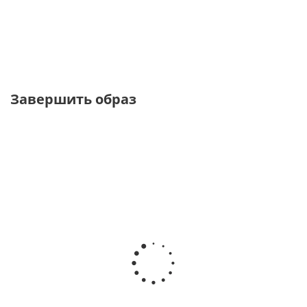
от
4 170 ₽
13 900 ₽
Завершить образ
NEW
УВЕЛИЧЕННАЯ ПОЛНОТА
ТОЛЬКО ОНЛАЙН