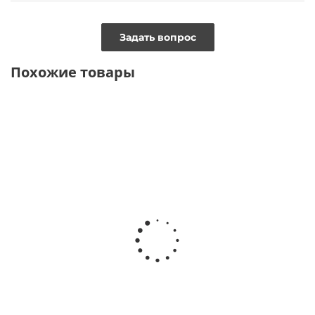
Задать вопрос
Похожие товары
ВИДЕО
ТОЛЬКО ОНЛАЙН
Брючный костюм с кимоно в стиле слип