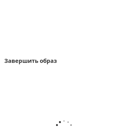
флоральным
принтом из
принтом из
рубашка с
принтом из
вискозного
поливискозы
градиентом
поливискозы
шелка
от
2 340
от
2 070
от
2 640 ₽
₽
от
2 340 ₽
₽
8 800 ₽
7 800 ₽
7 800 ₽
6 900 ₽
Завершить образ
ТОЛЬКО ОНЛАЙН