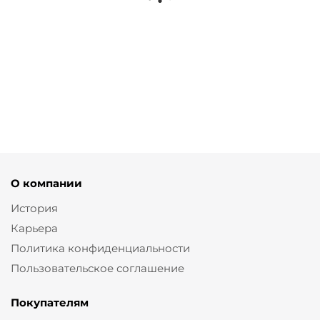
Юбка карандаш с
Брюки палаццо из костюмной
разрезами и тач эффектом
ткани с тач эффектом
от
4 450 ₽
от
3 560 ₽
8 900 ₽
8 900 ₽
О компании
История
Карьера
Политика конфиденциальности
Пользовательское соглашение
Покупателям