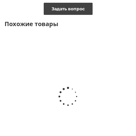
Задать вопрос
Похожие товары
ТОЛЬКО ОНЛАЙН
ТОЛЬКО ОНЛАЙН
Топ с круглым вырезом из
Топ однослойный из
поливискозы
поливискозы