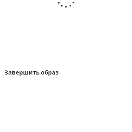
Топ с кружевом и
Топ с асимметричным низом
треугольным вырезом
и кружевом
от
4 720 ₽
от
5 120 ₽
5 900 ₽
6 400 ₽
Завершить образ