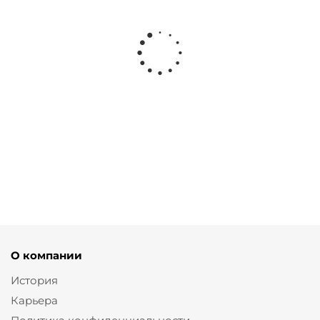
Блузка из поливискозы с
Брюки палаццо в инди стиле
коричневым принтом
с коричневым принтом
от
4 100 ₽
от
6 230 ₽
8 200 ₽
8 900 ₽
О компании
История
Карьера