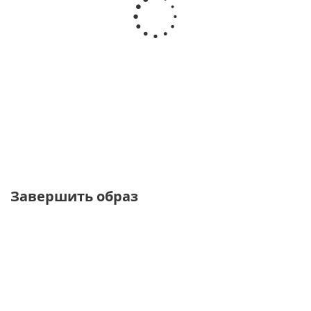
Топ с кружевом и
Топ с
Топ розового
треугольным
асимметричным
цвета с
вырезом
низом и кружевом
кружевом
от
4 720 ₽
от
5 120 ₽
от
5 900 ₽
5 900 ₽
6 400 ₽
Завершить образ
BESTSELLER
BESTSELLER