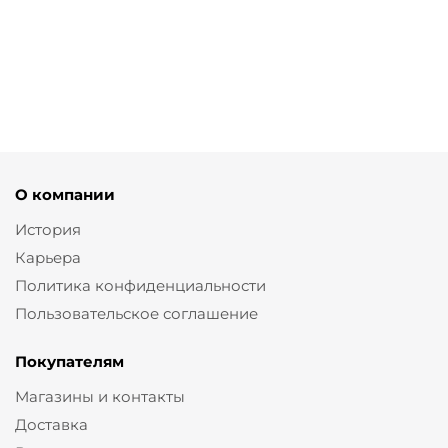
от
2 640
от
5 950
от
2
от
8 720
от
8
₽
₽
640 ₽
₽
330 ₽
8 800 ₽
11 900 ₽
8 800 ₽
10 900 ₽
11 900 
О компании
История
Карьера
Политика конфиденциальности
Пользовательское соглашение
Покупателям
Магазины и контакты
Доставка