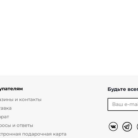
стичного
венецианском стиле
лоферы в 
от
15 200 ₽
от
15 200 ₽
упателям
Будьте всег
азины и контакты
тавка
врат
росы и ответы
ктронная подарочная карта