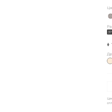
Цв
Ра
37
Др
Це
отл