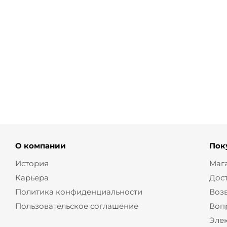
коричневые лоферы из
лоферы минимали
замши
цвета
от
15 200 ₽
от
15 200 ₽
О компании
Пок
История
Маг
Карьера
Дос
Политика конфиденциальности
Воз
Пользовательское соглашение
Воп
Эле