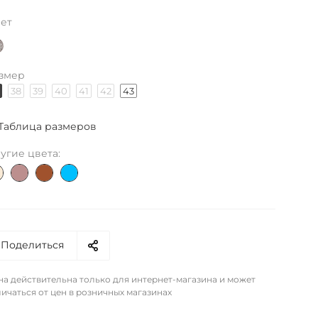
ет
змер
38
39
40
41
42
43
Таблица размеров
угие цвета:
Поделиться
на действительна только для интернет-магазина и может
ичаться от цен в розничных магазинах