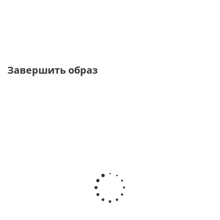
от
14 900 ₽
от
8 950 ₽
17 900 ₽
Завершить образ
BESTSELLER