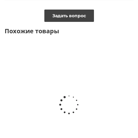
Задать вопрос
Похожие товары
Жакет в итальянском
Однобортный жакет из жатой
стиле с принтом
поливискозы