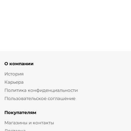
Футболка с рибаной и
Платье майка из рельефного
принтом
трикотажа
от
3 430 ₽
от
5 450 ₽
4 900 ₽
10 900 ₽
О компании
История
Карьера
Политика конфиденциальности
Пользовательское соглашение
Покупателям
Магазины и контакты
Доставка