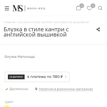
×
0
0
×
ЗАКРЫТЬ
ЗАКРЫТЬ
ГЛАВНАЯ
/
БЛУЗКА В СТИЛЕ КАНТРИ С АНГЛИЙСКОЙ ВЫШИВКОЙ
блузка в стиле кантри с
английской вышивкой
Блузка Матильда
4 платежа по 1180 ₽
Достаточно
Наличие в розничных магазинах
Цвет