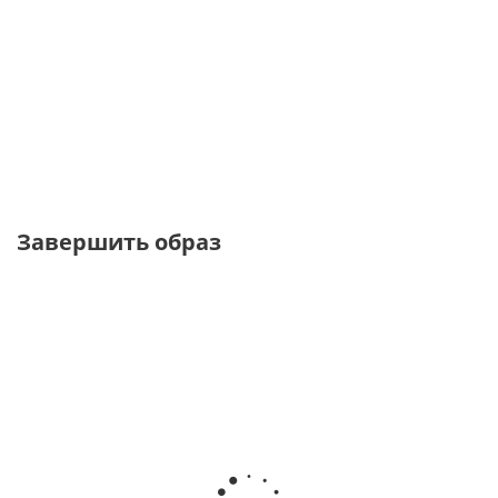
Блузка с английской вышивкой
от
2 370 ₽
7 900 ₽
Завершить образ
NEW
ТОЛЬКО ОФЛАЙН