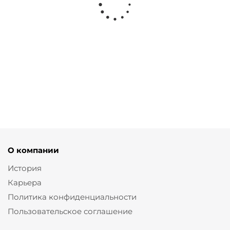
Джинсы буткат темно-
Джинсы strаight с эффектом
синего цвета
сырого денима
от
11 700 ₽
от
5 950 ₽
11 900 ₽
О компании
История
Карьера
Политика конфиденциальности
Пользовательское соглашение