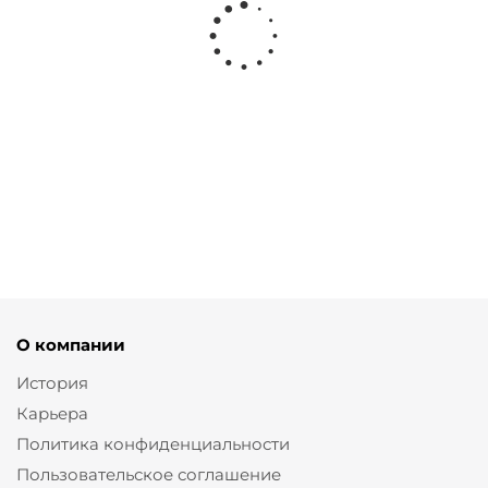
Джинсы буткат темно-
Джинсы straight в стиле 5
синего цвета
карманов
от
11 700 ₽
от
11 900 ₽
О компании
История
Карьера
Политика конфиденциальности
Пользовательское соглашение