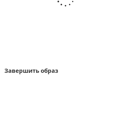
Блузка из хлопка со
Блузка в стиле кантри с
спущенным плечом
английской вышивкой
от
4 130 ₽
от
4 720 ₽
5 900 ₽
5 900 ₽
Завершить образ
NEW
NEW