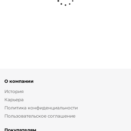
Джинсы бананы из
Рубашка slim
Рубашка бар с
облегченного денима
на рост 164
принтом райе
от
4 900 ₽
от
11 700 ₽
от
8 200 ₽
9 800 ₽
О компании
История
Карьера
Политика конфиденциальности
Пользовательское соглашение
Покупателям