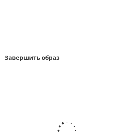
Бомбер с тач-
Бомбер из лаковой экокожи с
эффектом
хлястиком
от
3 270 ₽
от
7 630 ₽
10 900 ₽
10 900 ₽
Завершить образ
PREMIUM