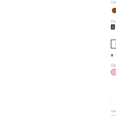
Цв
Ра
S
Др
Це
отл