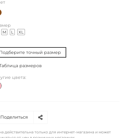
ет
змер
M
L
XL
Подберите точный размер
Таблица размеров
угие цвета:
Поделиться
на действительна только для интернет-магазина и может
ичаться от цен в розничных магазинах