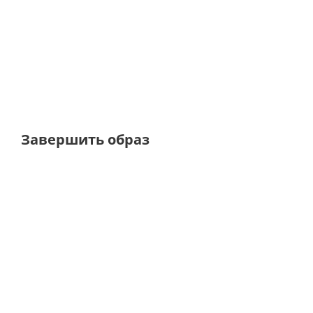
Брюки баллоны на резинке
Брюки баллоны из
от
4 450 ₽
8 900 ₽
от
3 560 ₽
8 900 
Завершить образ
BESTSELLER