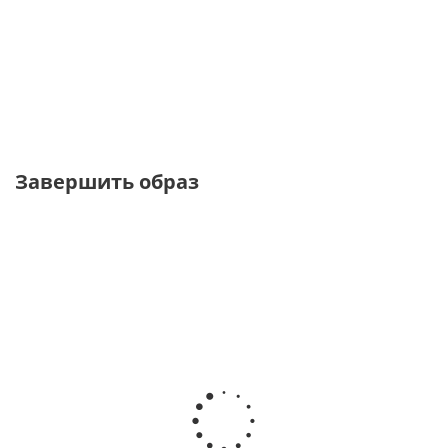
пуговицах из
с принтом райе
тенселя в полоску
рами
от
5 560 ₽
от
11 120 ₽
от
8 340 ₽
13 900 ₽
13 900 ₽
13 900 ₽
Завершить образ
NEW