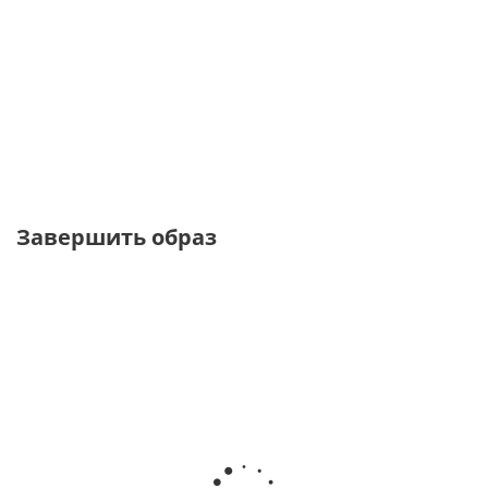
Лонгслив в полоску
Лонгслив из хлопка бордового
трикотаж
цвета
от
2 970 ₽
от
2 970 ₽
4 950 ₽
4 950 ₽
Завершить образ