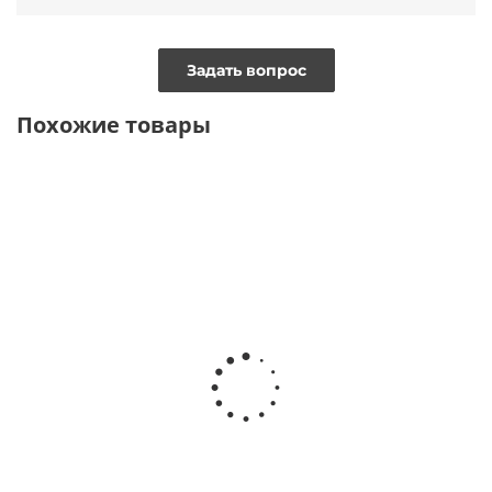
Задать вопрос
Похожие товары
ВИДЕО
ТОЛЬКО ОНЛАЙН
ТОЛЬКО ОНЛАЙН
Брюки палаццо regular fit из
Брюки палаццо из