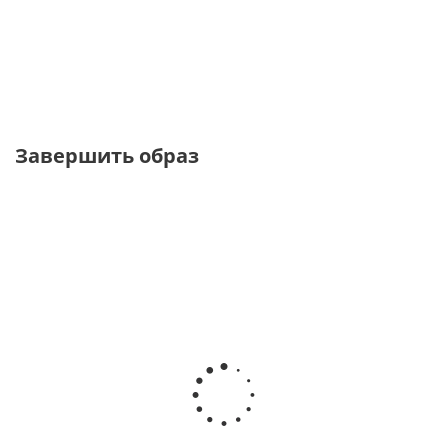
костюмной ткани
поливискозного шелка
от
2 460 ₽
от
3 560 ₽
8 200 ₽
8 900 ₽
Завершить образ
ВИДЕО
ТОЛЬКО ОНЛАЙН
ТОЛЬКО ОНЛАЙН